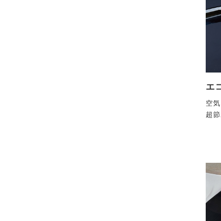
エ
空気
超節