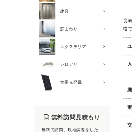
建具
長
格
窓まわり
エクステリア
シロアリ
太陽光発電
無料訪問見積もり
無料で訪問、現地調査をした