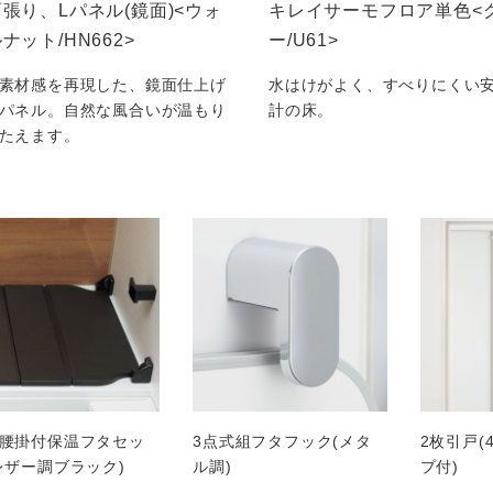
張り、Lパネル(鏡面)<ウォ
キレイサーモフロア単色<
ナット/HN662>
ー/U61>
素材感を再現した、鏡面仕上げ
水はけがよく、すべりにくい
パネル。自然な風合いが温もり
計の床。
たえます。
腰掛付保温フタセッ
3点式組フタフック(メタ
2枚引戸(
レザー調ブラック)
ル調)
プ付)