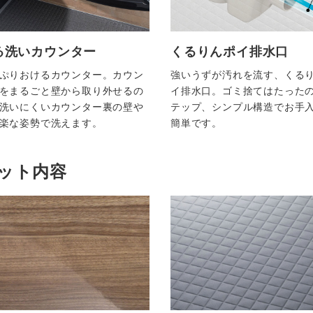
る洗いカウンター
くるりんポイ排水口
ぷりおけるカウンター。カウン
強いうずが汚れを流す、くる
をまるごと壁から取り外せるの
イ排水口。ゴミ捨てはたったの
洗いにくいカウンター裏の壁や
テップ、シンプル構造でお手
楽な姿勢で洗えます。
簡単です。
ット内容