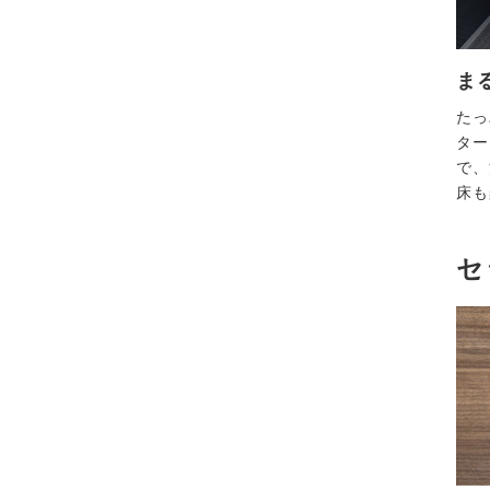
ま
たっ
ター
で、
床も
セ