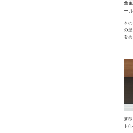
全面
ール
木の
の壁
をあ
薄型
ト(