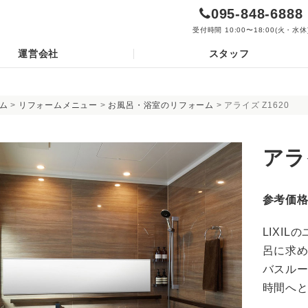
095-848-6888
受付時間 10:00〜18:00(火・水休
運営会社
スタッフ
ム
>
リフォームメニュー
>
お風呂・浴室のリフォーム
>
アライズ Z1620
アラ
参考価
LIXIL
呂に求め
バスル
時間へ