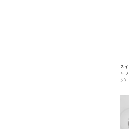
スイ
ャワ
ク)